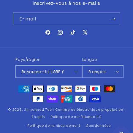
Inscrivez-vous à nos e-mails
E-mail
Facebook
Instagram
TikTok
X
(Twitter)
Pays/région
Langue
Royaume-Uni | GBP £
Français
Moyens
de
paiement
© 2026,
Unmanned Tech
Commerce électronique propulsé par
Shopify
Politique de confidentialité
Politique de remboursement
Coordonnées